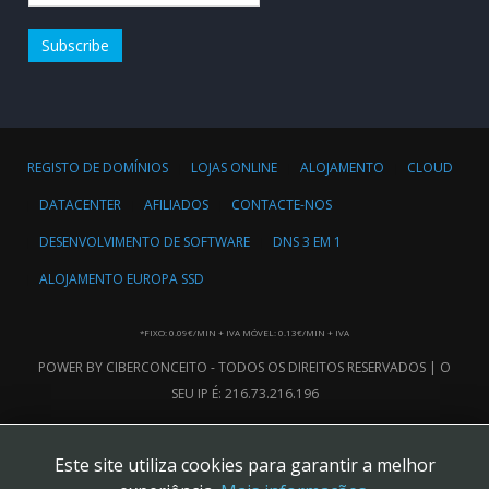
REGISTO DE DOMÍNIOS
LOJAS ONLINE
ALOJAMENTO
CLOUD
DATACENTER
AFILIADOS
CONTACTE-NOS
DESENVOLVIMENTO DE SOFTWARE
DNS 3 EM 1
ALOJAMENTO EUROPA SSD
*FIXO: 0.09€/MIN + IVA MÓVEL: 0.13€/MIN + IVA
POWER BY CIBERCONCEITO - TODOS OS DIREITOS RESERVADOS | O
SEU IP É: 216.73.216.196
Este site utiliza cookies para garantir a melhor