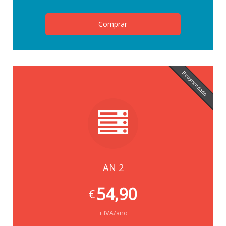
Comprar
Recomendado
AN 2
54,90
€
+ IVA/ano