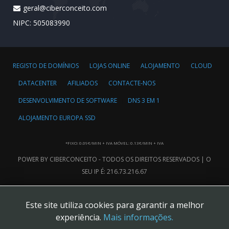
geral@ciberconceito.com
NIPC: 505083990
REGISTO DE DOMÍNIOS
LOJAS ONLINE
ALOJAMENTO
CLOUD
DATACENTER
AFILIADOS
CONTACTE-NOS
DESENVOLVIMENTO DE SOFTWARE
DNS 3 EM 1
ALOJAMENTO EUROPA SSD
*FIXO: 0.09€/MIN + IVA MÓVEL: 0.13€/MIN + IVA
POWER BY CIBERCONCEITO - TODOS OS DIREITOS RESERVADOS | O
SEU IP É: 216.73.216.67
Este site utiliza cookies para garantir a melhor
experiência.
Mais informações.