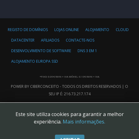
REGISTO DE DOMÍNIOS
LOJAS ONLINE
ALOJAMENTO
CLOUD
DATACENTER
AFILIADOS
CONTACTE-NOS
DESENVOLVIMENTO DE SOFTWARE
DNS 3 EM 1
ALOJAMENTO EUROPA SSD
*FIXO: 0.09€/MIN + IVA MÓVEL: 0.13€/MIN + IVA
POWER BY CIBERCONCEITO - TODOS OS DIREITOS RESERVADOS | O
SEU IP É: 216.73.217.174
Este site utiliza cookies para garantir a melhor
experiência.
Mais informações.